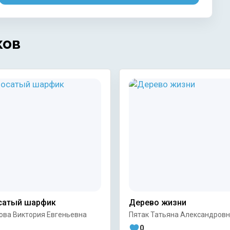
ков
сатый шарфик
Дерево жизни
ова Виктория Евгеньевна
Пятак Татьяна Александров
0