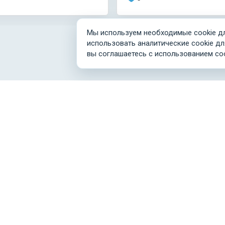
Мы используем необходимые cookie дл
использовать аналитические cookie дл
вы соглашаетесь с использованием co
Связаться с нами
О портале
Договор-оферта
Отзывы
О персональных данных
FAQ (вопрос-ответ)
,