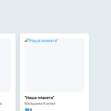
"Наша планета"
Тайны 
воде.
на
Малышева Ксения
Шмелёв
0