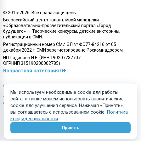
© 2015-
2026
. Все права защищены.
Всероссийский центр талантливой молодёжи
«Образовательно-просветительский портал «Город
будущего» → Творческие конкурсы, детские викторины,
публикации в СМИ.
Регистрационный номер СМИ ЭЛ № ФС77-84216 от 05
декабря 2022 г. СМИ зарегистрировано Роскомнадзором.
ИП Подзоров Н.Е. (ИНН 190207737707
ОГРНИП 315190200002785)
Возрастная категория 0+
Связаться с нами
О портале
Мы используем необходимые cookie для работы
Договор-оферта
Отзывы
сайта, а также можем использовать аналитические
О персональных данных
FAQ (вопрос-ответ)
cookie для улучшения сервиса. Нажимая «Принять»,
вы соглашаетесь с использованием cookie.
Политика
конфиденциальности
Принять