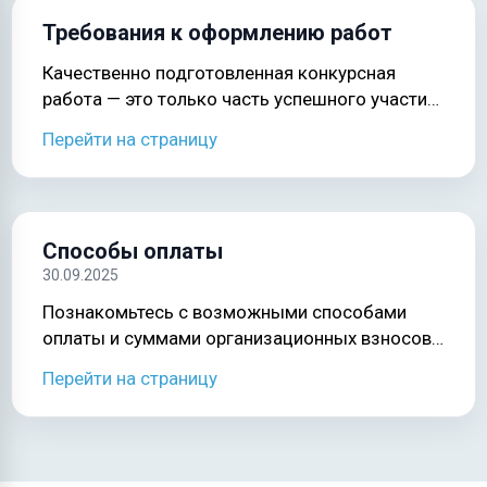
Требования к оформлению работ
Качественно подготовленная конкурсная
работа — это только часть успешного участия.
Важно также правильно оформить материал,
Перейти на страницу
выбрать подходящий формат файла,
проверить качество изображения или видео,
корректно указать название работы и
загрузить файл в соответствии с
Способы оплаты
требованиями сайта.
30.09.2025
Познакомьтесь с возможными способами
оплаты и суммами организационных взносов.
При заполнении заявки участника, выберите
Перейти на страницу
способ оплаты "Онлайн". После заполнения
всей необходимой информации в форме,
нажмите "Отправить заявку и оплатить".