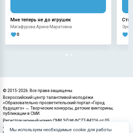
Мне теперь не до игрушек
Стих
Магафурова Арина Маратовна
Эрке
0
0
© 2015-
2026
. Все права защищены.
Всероссийский центр талантливой молодёжи
«Образовательно-просветительский портал «Город
будущего» → Творческие конкурсы, детские викторины,
публикации в СМИ.
Регистрационный номер СМИ ЭЛ № ФС77-84216 от 05
декабря 2022 г. СМИ зарегистрировано Роскомнадзором.
Мы используем необходимые cookie для работы
ИП Подзоров Н.Е. (ИНН 190207737707