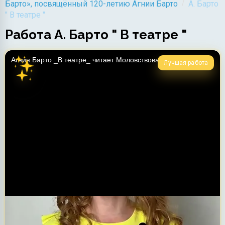
/
Барто», посвящённый 120-летию Агнии Барто
А. Барто
" В театре "
Работа А. Барто " В театре "
Лучшая работа