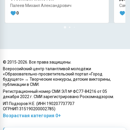
Палеев Михаил Александрович
Саму
0
0
© 2015-
2026
. Все права защищены.
Всероссийский центр талантливой молодёжи
«Образовательно-просветительский портал «Город
будущего» → Творческие конкурсы, детские викторины,
публикации в СМИ.
Регистрационный номер СМИ ЭЛ № ФС77-84216 от 05
декабря 2022 г. СМИ зарегистрировано Роскомнадзором.
ИП Подзоров Н.Е. (ИНН 190207737707
ОГРНИП 315190200002785)
Возрастная категория 0+
Связаться с нами
О портале