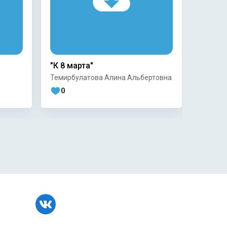
"К 8 марта"
Главне
доме..
Темирбулатова Алина Альбертовна
Кокоев
0
0