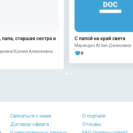
 папа, старшая сестра и
С папой на край света
Марандич Аглая Денисовна
ирнина Ксения Алексеевна
0
Связаться с нами
О портале
Договор-оферта
Отзывы
О персональных данных
FAQ (вопрос-ответ)
,