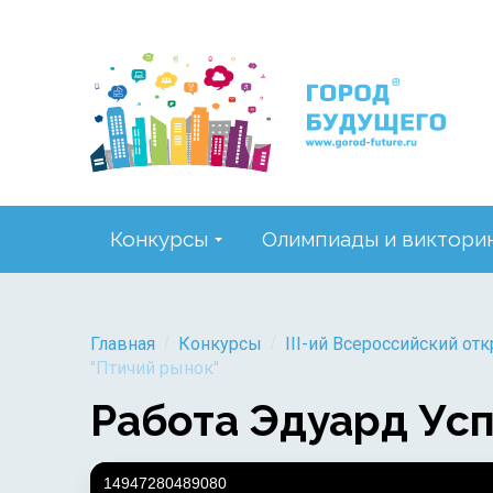
Конкурсы
Олимпиады и виктори
/
/
Главная
Конкурсы
III-ий Всероссийский от
"Птичий рынок"
Работа Эдуард Усп