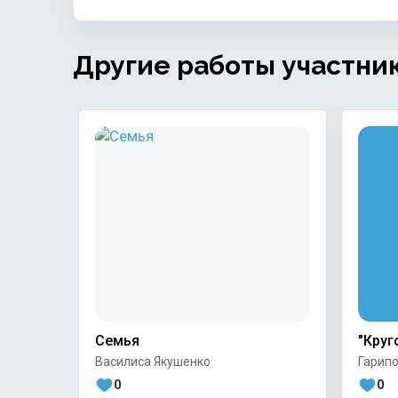
Другие работы участни
Семья
"Круг
Василиса Якушенко
Гарипо
0
0