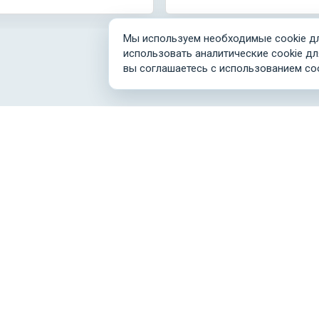
Мы используем необходимые cookie дл
использовать аналитические cookie дл
вы соглашаетесь с использованием co
Связаться с нами
О портале
Договор-оферта
Отзывы
О персональных данных
FAQ (вопрос-ответ)
,