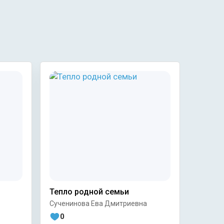
Тепло родной семьи
Моя с
Сученинова Ева Дмитриевна
Алтынб
0
0