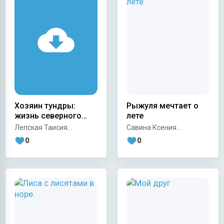
Хозяин тундры:
Рыжуля мечтает о
жизнь северного
лете
оленя
Лепская Таисия
Савина Ксения
Антоновна
Руслановна
0
0