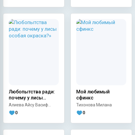
Любопытства ради:
Мой любимый
почему у лисы
сфинкс
особая окраска?»
Алиева Айсу Васиф
Тихонова Милана
кызы
0
0