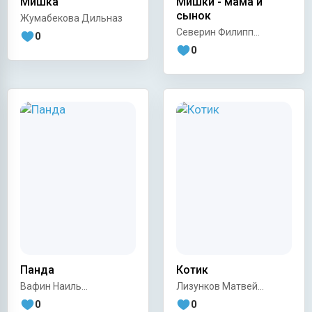
Мишка
Мишки - мама и
сынок
Жумабекова Дильназ
Северин Филипп
0
Антонович
0
Панда
Котик
Вафин Наиль
Лизунков Матвей
Робертович
Артемович
0
0