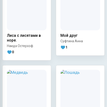
Лиса с лисятами в
Мой друг
норе.
Суфтина Анна
Наида Остерхоф
1
0