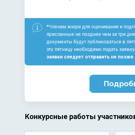
*
Членам жюри для оценивания и подг
присланные не позднее чем за три дня
документы будут публиковаться в пят
эту пятницу необходимо подать заявк
заявки следует отправить не позже 
Подробн
Конкурсные работы участнико