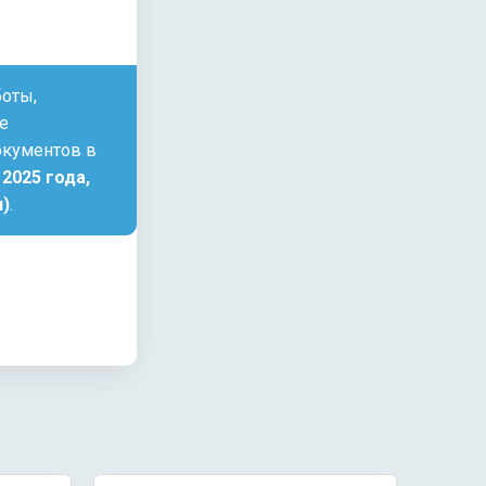
оты,
е
окументов в
 2025 года,
и)
.