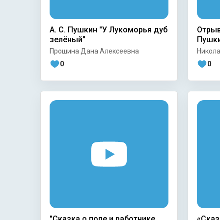
А. С. Пушкин "У Лукоморья дуб
Отрыв
зелёный"
Пушк
Прошина Дана Алексеевна
Никола
0
0
"Сказка о попе и работнике
«Сказ