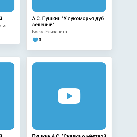
й
А.С. Пушкин "У лукоморья дуб
зеленый"
мья
Боева Елизавета
0
й
Пушкин А.С. "Сказка о мёртвой