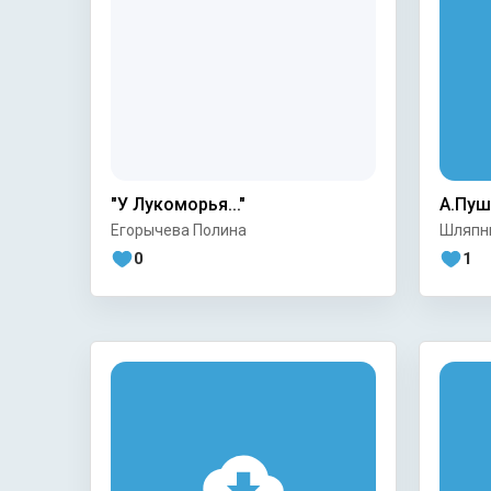
"У Лукоморья..."
А.Пуш
Егорычева Полина
Шляпни
"Волше
0
1