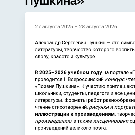
Пушкина»
27 августа 2025 – 28 августа 2026
Александр Сергеевич Пушкин — это симво
литературы, творчество которого воспит
слову, красоте и культуре.
В
2025–2026 учебном году
на портале «
проводится II Всероссийский
конкурс чте
«Поэзия Пушкина». К участию приглашаю
школьники, студенты, педагоги и все цен
литературы. Форматы работ разнообразн
чтение стихотворений,
рисунки и портре
иллюстрации к произведениям
, творч
произведению
, а также
инсценировки
сц
произведений великого поэта.