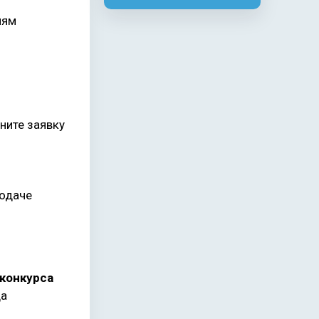
иям
лните заявку
подаче
 конкурса
да