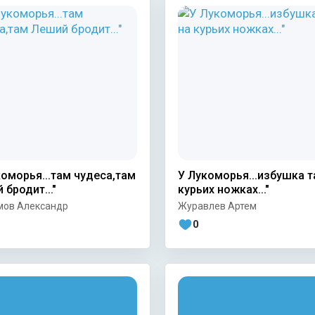
коморья...там чудеса,там
У Лукоморья...избушка т
 бродит..."
курьих ножках..."
мов Александр
Журавлев Артем
0