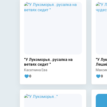
"У Лукоморья...русалка на
"У Лу
ветвях сидит "
Леший
Касаткина Ева
Макси
0
0