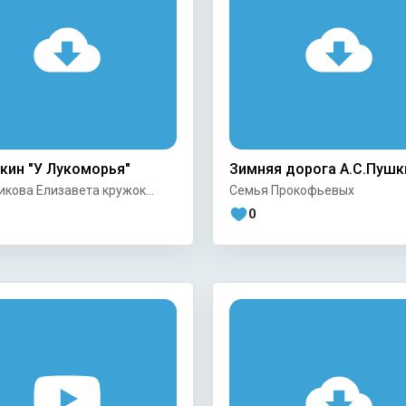
кин "У Лукоморья"
Зимняя дорога А.С.Пушк
кова Елизавета кружок
Семья Прокофьевых
бные строки"
0