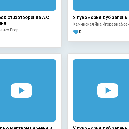
ок стихотворение А.С.
У лукоморья дуб зелены
ина
Каминская Яна Игоревна&се
енко Егор
0
ка о мертвой царевне и
У лукоморья дуб зелены