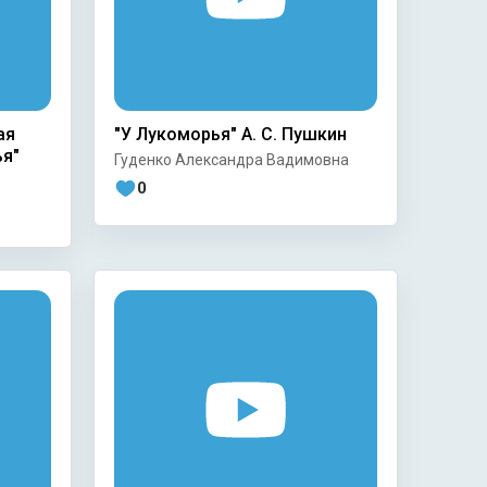
ая
"У Лукоморья" А. С. Пушкин
ья"
Гуденко Александра Вадимовна
0