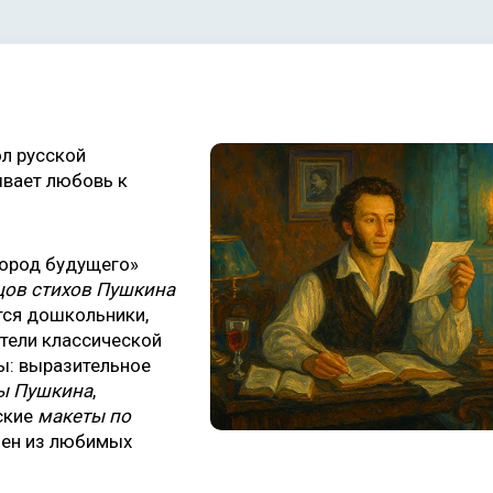
л русской
ывает любовь к
Город будущего»
цов стихов Пушкина
тся дошкольники,
ители классической
ы: выразительное
ты Пушкина
,
еские
макеты по
ен из любимых