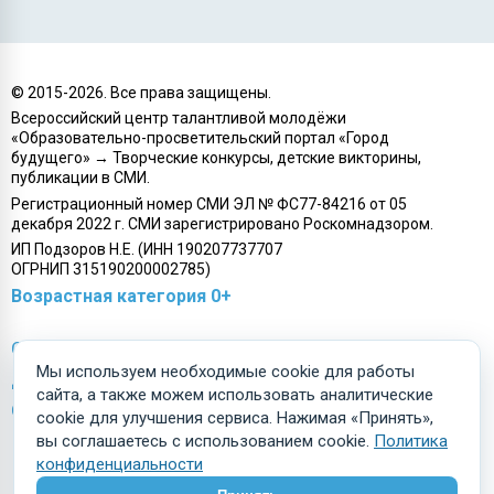
© 2015-
2026
. Все права защищены.
Всероссийский центр талантливой молодёжи
«Образовательно-просветительский портал «Город
будущего» → Творческие конкурсы, детские викторины,
публикации в СМИ.
Регистрационный номер СМИ ЭЛ № ФС77-84216 от 05
декабря 2022 г. СМИ зарегистрировано Роскомнадзором.
ИП Подзоров Н.Е. (ИНН 190207737707
ОГРНИП 315190200002785)
Возрастная категория 0+
Связаться с нами
О портале
Мы используем необходимые cookie для работы
Договор-оферта
Отзывы
сайта, а также можем использовать аналитические
О персональных данных
FAQ (вопрос-ответ)
cookie для улучшения сервиса. Нажимая «Принять»,
вы соглашаетесь с использованием cookie.
Политика
конфиденциальности