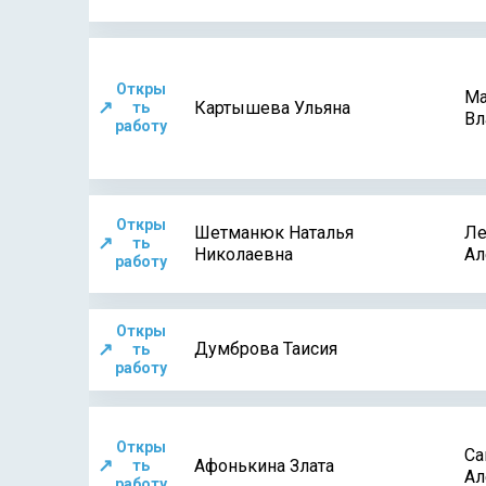
Откры
Ма
↗
Картышева Ульяна
ть
Вл
работу
Откры
Шетманюк Наталья
Ле
↗
ть
Николаевна
Ал
работу
Откры
↗
Думброва Таисия
ть
работу
Откры
Са
↗
Афонькина Злата
ть
Ал
работу