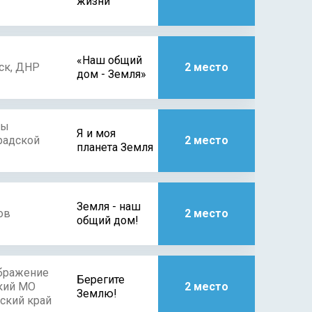
жизни"
«Наш общий
ск, ДНР
2 место
дом - Земля»
цы
Я и моя
радской
2 место
планета Земля
Земля - наш
ов
2 место
общий дом!
ображение
Берегите
кий МО
2 место
Землю!
ский край