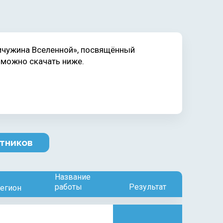
емчужина Вселенной», посвящённый
 можно скачать ниже.
тников
Название
работы
Результат
регион