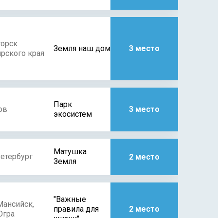
горск
Земля наш дом
3 место
рского края
Парк
ов
3 место
экосистем
Матушка
етербург
2 место
Земля
"Важные
Мансийск,
правила для
2 место
гра