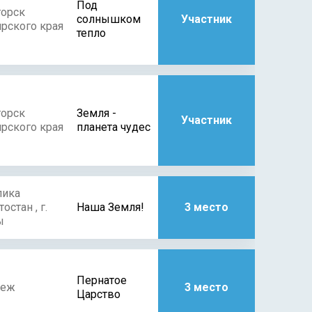
Под
горск
солнышком
Участник
рского края
тепло
горск
Земля -
Участник
рского края
планета чудес
лика
остан , г.
Наша Земля!
3 место
ы
Пернатое
неж
3 место
Царство