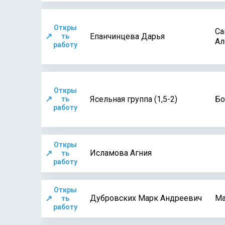
Откры
Са
↗
Епанчинцева Дарья
ть
Ал
работу
Откры
↗
Ясельная группа (1,5-2)
Бо
ть
работу
Откры
↗
Исламова Агния
ть
работу
Откры
↗
Дубровских Марк Андреевич
Ма
ть
работу