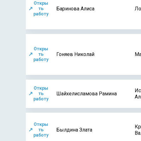
Откры
↗
Баринова Алиса
Ло
ть
работу
Откры
↗
Гоняев Николай
Ма
ть
работу
Откры
Ис
↗
Шайхелисламова Рамина
ть
Ал
работу
Откры
Кр
↗
Былдина Злата
ть
Ва
работу