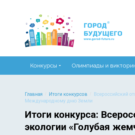
Конкурсы
Олимпиады и виктори
/
/
Главная
Итоги конкурсов
Всероссийский от
Международному дню Земли
Итоги конкурса: Всеро
экологии «Голубая же