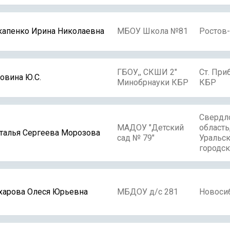
апенко Ирина Николаевна
МБОУ Школа №81
Ростов
ГБОУ,, СКШИ 2"
Ст. При
овина Ю.С.
Минобрнауки КБР
КБР
Свердл
МАДОУ "Детский
область
талья Сергеева Морозова
сад № 79"
Уральс
городск
харова Олеся Юрьевна
МБДОУ д/с 281
Новоси