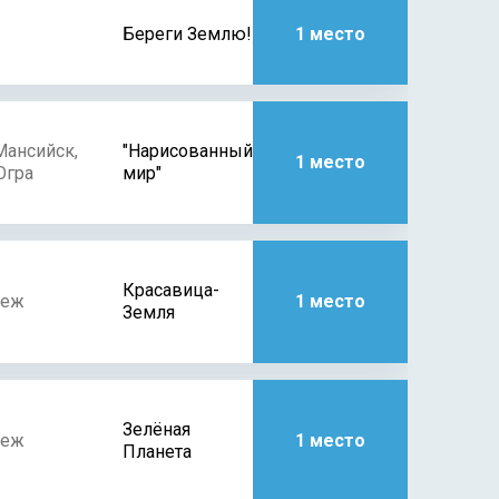
Береги Землю!
1 место
Мансийск,
"Нарисованный
1 место
гра
мир"
Красавица-
неж
1 место
Земля
Зелёная
неж
1 место
Планета