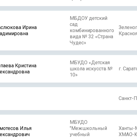
МБДОУ детский
сад
слюкова Ирина
Зелено
комбинированного
адимировна
Красноя
вида № 32 «Страна
Чудес»
МБУДО «Детская
паева Кристина
школа искусств №
г. Сарат
ександровна
10»
Санкт-П
МБУДО
мотесов Илья
"Межшкольный
Ханты-
ександрович
учебный
ХМАО-Ю