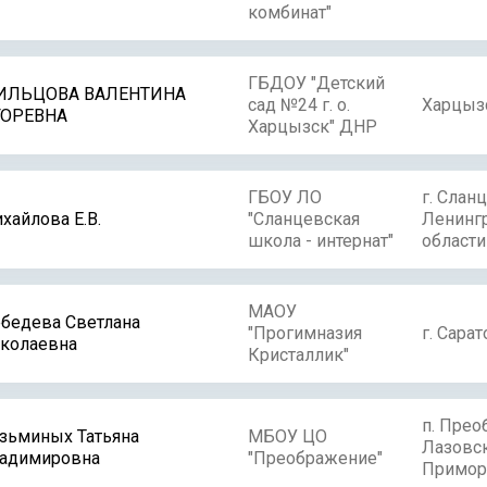
комбинат"
ГБДОУ "Детский
ИЛЬЦОВА ВАЛЕНТИНА
сад №24 г. о.
Харцыз
ГОРЕВНА
Харцызск" ДНР
ГБОУ ЛО
г. Слан
хайлова Е.В.
"Сланцевская
Ленинг
школа - интернат"
области
МАОУ
бедева Светлана
"Прогимназия
г. Сарат
колаевна
Кристаллик"
п. Пре
зьминых Татьяна
МБОУ ЦО
Лазовс
адимировна
"Преображение"
Примор