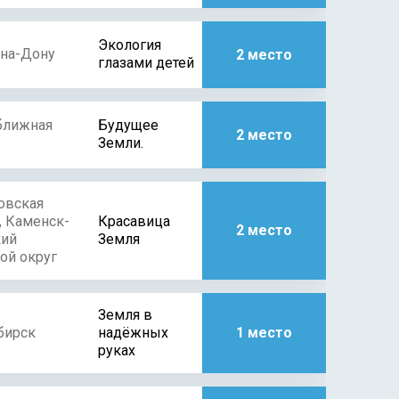
Экология
-на-Дону
2 место
глазами детей
ближная
Будущее
2 место
Земли.
овская
, Каменск-
Красавица
2 место
кий
Земля
ой округ
Земля в
бирск
надёжных
1 место
руках