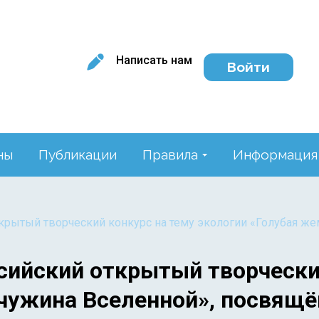
Написать нам
Войти
ны
Публикации
Правила
Информация
крытый творческий конкурс на тему экологии «Голубая ж
ссийский открытый творчески
мчужина Вселенной», посвя