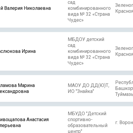
сад
Зелено
й Валерия Николаевна
комбинированного
Красноя
вида № 32 «Страна
Чудес»
МБДОУ детский
сад
Зелено
слюкова Ирина
комбинированного
Красноя
вида № 32 «Страна
Чудес»
Респуб
ламова Марина
МАОУ ДО ДД(Ю)Т,
Башкорт
ександровна
ИО "Знайка"
Туймаз
МБУДО "Детский
ивощапова Анастасия
спортивно-
г. Воро
лерьевна
образовательный
центр"