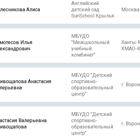
Английский
лесникова Алиса
детский сад
Москва
SunSchool Крылья
МБУДО
мотесов Илья
"Межшкольный
Ханты-
ександрович
учебный
ХМАО-Ю
комбинат"
МБУДО "Детский
ивощапова Анастасия
спортивно-
г. Воро
лерьевна
образовательный
центр"
МБУДО "Детский
астасия Валерьевна
спортивно-
г. Воро
ивощапова
образовательный
центр"