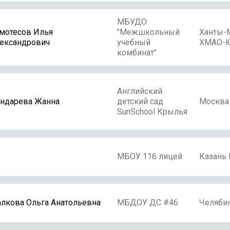
МБУДО
мотесов Илья
"Межшкольный
Ханты-
ександрович
учебный
ХМАО-Ю
комбинат"
Английский
ндарева Жанна
детский сад
Москва
SunSchool Крылья
МБОУ 116 лицей
Казань 
лкова Ольга Анатольевна
МБДОУ ДС #46
Челяби