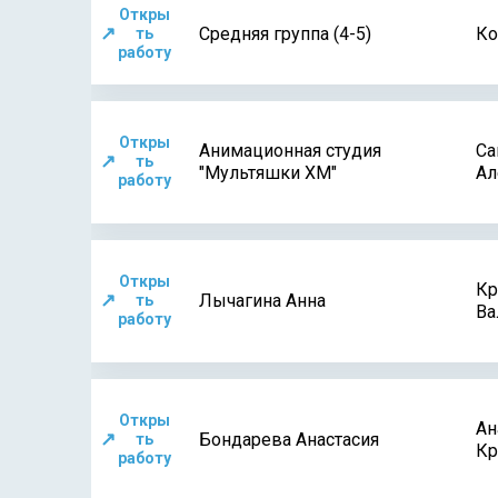
Откры
↗
Средняя группа (4-5)
Ко
ть
работу
Откры
Анимационная студия
Са
↗
ть
"Мультяшки ХМ"
Ал
работу
Откры
Кр
↗
Лычагина Анна
ть
Ва
работу
Откры
Ан
↗
Бондарева Анастасия
ть
Кр
работу