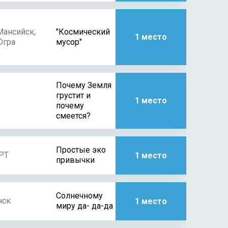
Мансийск,
"Космический
1 место
гра
мусор"
Почему Земля
грустит и
1 место
почему
смеется?
Простые эко
РТ
1 место
привычки
Солнечному
нск
1 место
миру да- да-да