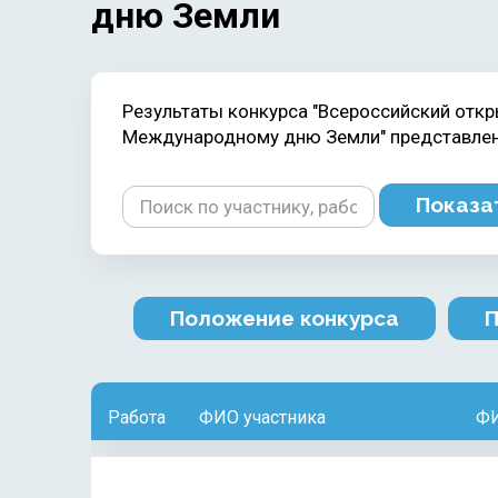
дню Земли
Результаты конкурса "Всероссийский откр
Международному дню Земли" представлены
Показа
Положение конкурса
П
Работа
ФИО участника
ФИ