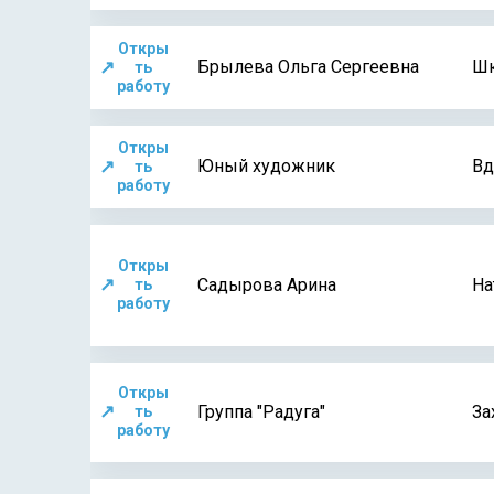
Откры
↗
Брылева Ольга Сергеевна
Шк
ть
работу
Откры
↗
Юный художник
Вд
ть
работу
Откры
↗
Садырова Арина
На
ть
работу
Откры
↗
Группа "Радуга"
За
ть
работу