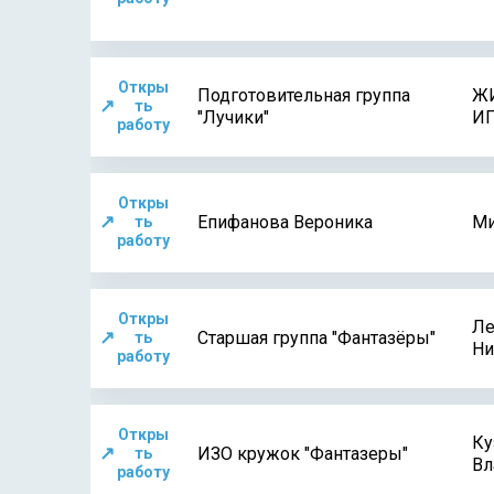
Откры
Подготовительная группа
Ж
↗
ть
"Лучики"
И
работу
Откры
↗
Епифанова Вероника
Ми
ть
работу
Откры
Ле
↗
Старшая группа "Фантазёры"
ть
Ни
работу
Откры
Ку
↗
ИЗО кружок "Фантазеры"
ть
Вл
работу